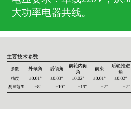
大功率电器共线。
主要技术参数
前轮内倾
后轮推进
外倾角
后倾角
前束
参数
角
角
±0.01°
±0.03°
±0.02°
±0.01°
±0.02°
精度
±8°
±19°
±19°
±2°
±2°
测量范围